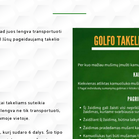
kad juos lengva transportuoti
al Jūsų pageidaujamą takelio
tai takeliams suteikia
lengva ne tik transportuoti,
amoje vietoje.
 kurį sudaro 6 dalys. Šio tipo