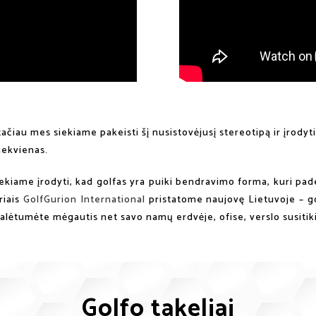
ačiau mes siekiame pakeisti šį nusistovėjusį stereotipą ir įrodyti
iekvienas.
kiame įrodyti, kad golfas yra puiki bendravimo forma, kuri padeda 
riais
GolfGurion International
pristatome naujovę Lietuvoje – gol
 galėtumėte mėgautis net savo namų erdvėje, ofise, verslo susiti
Golfo takeliai