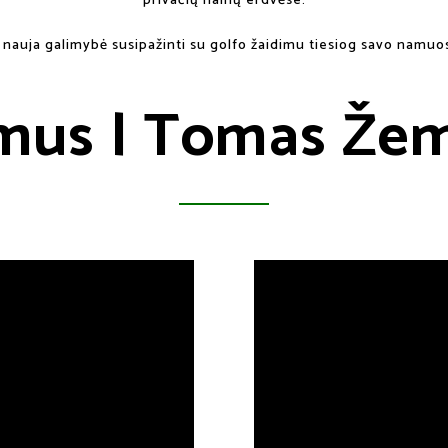
privačių namų erdvėse.
i nauja galimybė susipažinti su golfo žaidimu tiesiog savo namuo
mus | Tomas Že