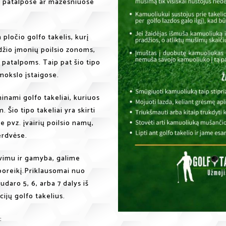
ų patalpose ar mažesniuose
 pločio golfo takelis, kurį
dydžio įmonių poilsio zonoms,
ų patalpoms. Taip pat šio tipo
 mokslo įstaigose.
inami golfo takeliai, kuriuos
 Šio tipo takeliai yra skirti
e pvz. įvairių poilsio namų,
erdvėse.
vimu ir gamyba, galime
 poreikį.Priklausomai nuo
udaro 5, 6, arba 7 dalys iš
cijų golfo takelius.
: