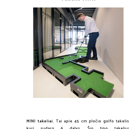
MINI takeliai.
Tai apie 45 cm pločio golfo takelis
kurį sudaro 6 dalys. Šio tipo takeliu