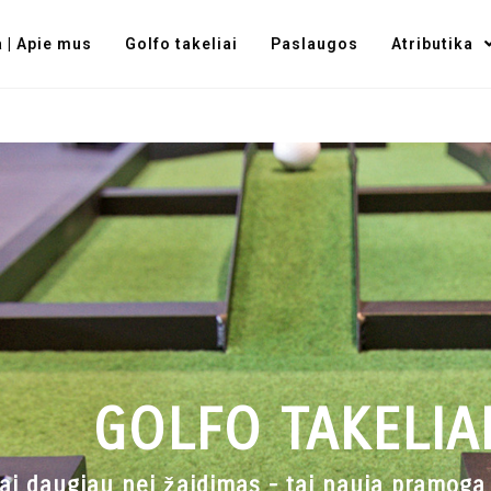
 | Apie mus
Golfo takeliai
Paslaugos
Atributika
GOLFO TAKELIA
ai daugiau nei žaidimas - tai nauja pramoga 