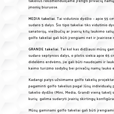
takelius rekomenduojame įrengti privačių nam
įmonių biuruose.
MEDIA takeliai.
Tai vidutinio dydžio – apie 55 cm
sudaro 5 dalys. Šio tipo takeliai tiks vidutinio 
sanatorijų, viešbučių ar įvairių kitų laukimo sali
golfo takeliai gali būti įrengiami net ir įvairiose
GRANDE takeliai.
Tai kol kas didžiausi mūsų gam
sudaro septynios dalys, o plotis siekia apie 65 cm.
didelėms erdvėms, jie gali būti naudojami ir lauk
kaimo turizmo sodybų bei privačių namų lauko 
Kadangi patys užsiimame golfo takelių projekta
pagaminti golfo takelius pagal Jūsų individualų
takelio dydžio (Mini, Media, Grand) vieną takelį s
kurių galima sudaryti įvairių skirtingų konfigūra
Mūsų gaminami golfo takeliai gali būti įrengiami