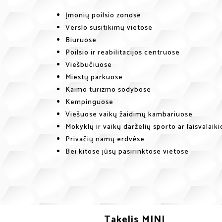
Įmonių poilsio zonose
Verslo susitikimų vietose
Biuruose
Poilsio ir reabilitacijos centruose
Viešbučiuose
Miestų parkuose
Kaimo turizmo sodybose
Kempinguose
Viešuose vaikų žaidimų kambariuose
Mokyklų ir vaikų darželių sporto ar laisvalaik
Privačių namų erdvėse
Bei kitose jūsų pasirinktose vietose
Takelis MINI