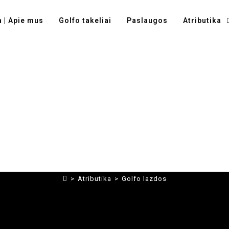
a | Apie mus
Golfo takeliai
Paslaugos
Atributika
Golfo lazdos
>
Atributika
>
Golfo lazdos